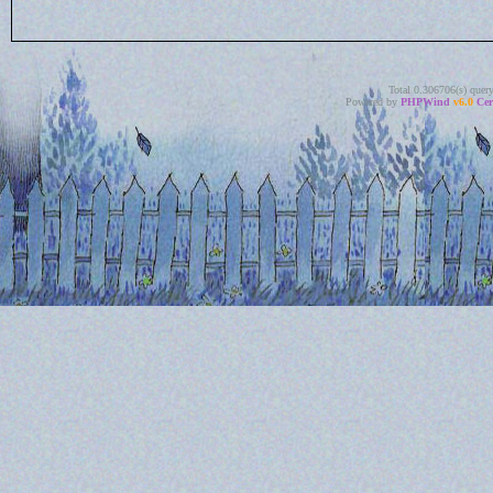
Total 0.306706(s) quer
Powered by
PHPWind
v6.0
Cer