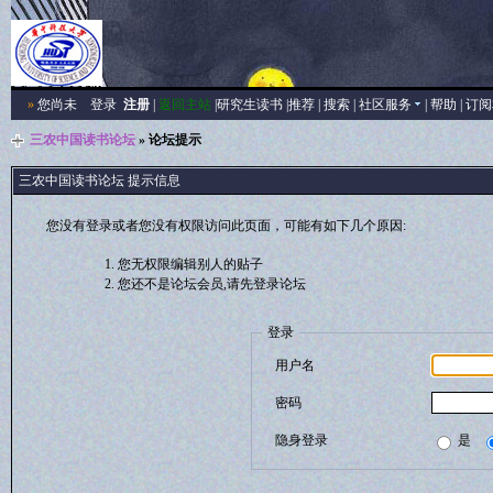
»
您尚未
登录
注册
|
返回主站
|
研究生读书
|
推荐
|
搜索
|
社区服务
|
帮助
|
订阅
三农中国读书论坛
» 论坛提示
三农中国读书论坛 提示信息
您没有登录或者您没有权限访问此页面，可能有如下几个原因:
您无权限编辑别人的贴子
您还不是论坛会员,请先登录论坛
登录
用户名
密码
隐身登录
是