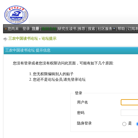
»
您尚未
登录
注册
|
返回主站
|
研究生读书
|
推荐
|
搜索
|
社区服务
|
帮助
|
订阅
三农中国读书论坛
» 论坛提示
三农中国读书论坛 提示信息
您没有登录或者您没有权限访问此页面，可能有如下几个原因:
您无权限编辑别人的贴子
您还不是论坛会员,请先登录论坛
登录
用户名
密码
隐身登录
是