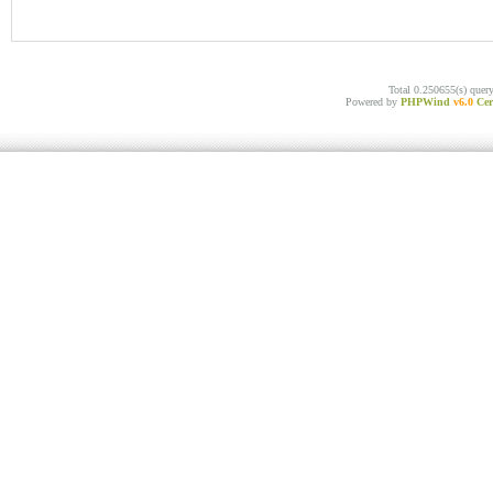
Total 0.250655(s) quer
Powered by
PHPWind
v6.0
Cer