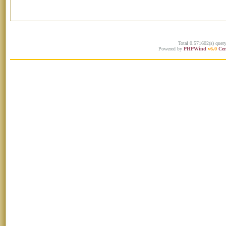
Total 0.571602(s) quer
Powered by
PHPWind
v6.0
Cer