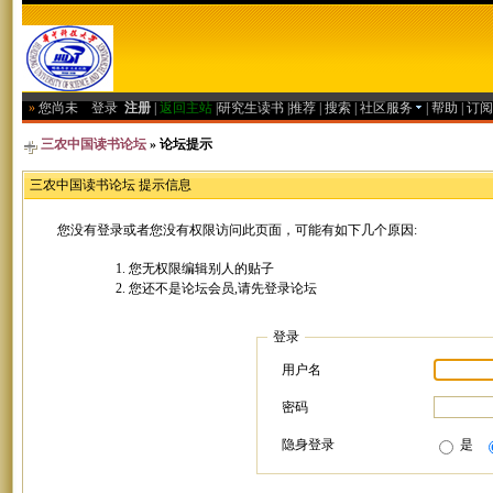
»
您尚未
登录
注册
|
返回主站
|
研究生读书
|
推荐
|
搜索
|
社区服务
|
帮助
|
订阅
三农中国读书论坛
» 论坛提示
三农中国读书论坛 提示信息
您没有登录或者您没有权限访问此页面，可能有如下几个原因:
您无权限编辑别人的贴子
您还不是论坛会员,请先登录论坛
登录
用户名
密码
隐身登录
是