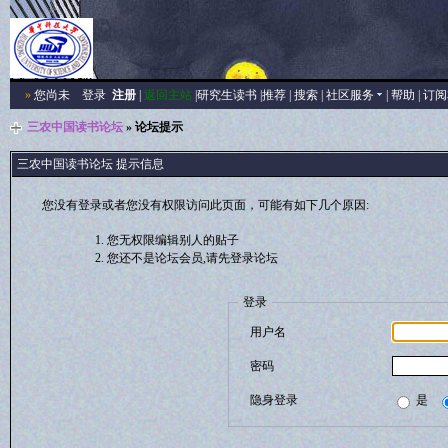
»
您尚未
登录
注册
|
返回主站
|
研究生读书
|
推荐
|
搜索
|
社区服务
|
帮助
|
订阅
三农中国读书论坛
» 论坛提示
三农中国读书论坛 提示信息
您没有登录或者您没有权限访问此页面，可能有如下几个原因:
您无权限编辑别人的贴子
您还不是论坛会员,请先登录论坛
登录
用户名
密码
隐身登录
是