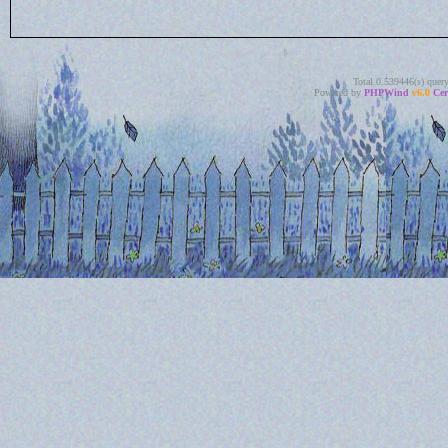
Total 0.539446(s) quer
Powered by
PHPWind
v6.0
Cer