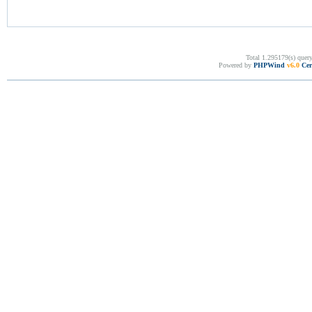
Total 1.295179(s) quer
Powered by
PHPWind
v6.0
Cer