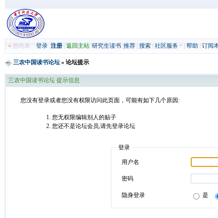
»
您尚未
登录
注册
|
返回主站
|
研究生读书
|
推荐
|
搜索
|
社区服务
|
帮助
|
订阅
三农中国读书论坛
» 论坛提示
三农中国读书论坛 提示信息
您没有登录或者您没有权限访问此页面，可能有如下几个原因:
您无权限编辑别人的贴子
您还不是论坛会员,请先登录论坛
登录
用户名
密码
隐身登录
是