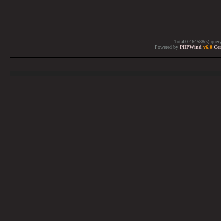
Total 0.464588(s) quer
Powered by
PHPWind
v6.0
Cer