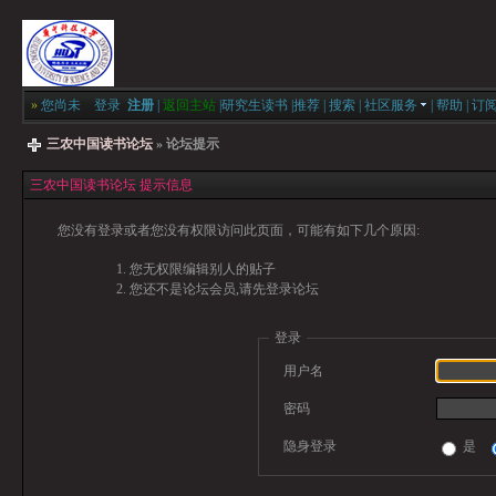
»
您尚未
登录
注册
|
返回主站
|
研究生读书
|
推荐
|
搜索
|
社区服务
|
帮助
|
订
三农中国读书论坛
» 论坛提示
三农中国读书论坛 提示信息
您没有登录或者您没有权限访问此页面，可能有如下几个原因:
您无权限编辑别人的贴子
您还不是论坛会员,请先登录论坛
登录
用户名
密码
隐身登录
是