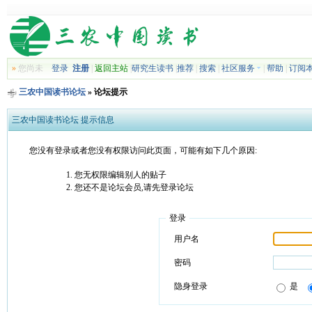
»
您尚未
登录
注册
|
返回主站
|
研究生读书
|
推荐
|
搜索
|
社区服务
|
帮助
|
订阅
三农中国读书论坛
» 论坛提示
三农中国读书论坛 提示信息
您没有登录或者您没有权限访问此页面，可能有如下几个原因:
您无权限编辑别人的贴子
您还不是论坛会员,请先登录论坛
登录
用户名
密码
隐身登录
是