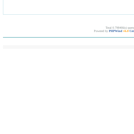
Total 0.798466(s) quer
Powered by
PHPWind
v6.0
Cer