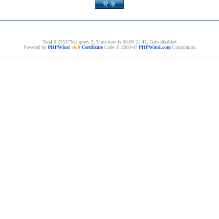
Total 0.255373(s) query 2, Time now is:08-09 21:43, Gzip disabled
Powered by
PHPWind
v6.0
Certificate
Code © 2003-07
PHPWind.com
Corporation