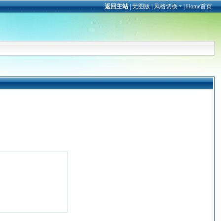
返回主站
|
无图版
|
风格切换
|
Home首页