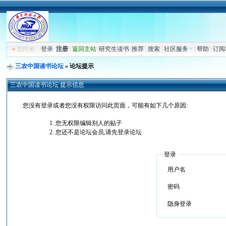
»
您尚未
登录
注册
|
返回主站
|
研究生读书
|
推荐
|
搜索
|
社区服务
|
帮助
|
订阅
三农中国读书论坛
» 论坛提示
三农中国读书论坛 提示信息
您没有登录或者您没有权限访问此页面，可能有如下几个原因:
您无权限编辑别人的贴子
您还不是论坛会员,请先登录论坛
登录
用户名
密码
隐身登录