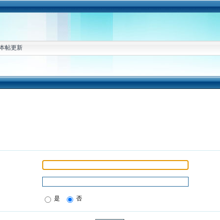
本帖更新
是
否