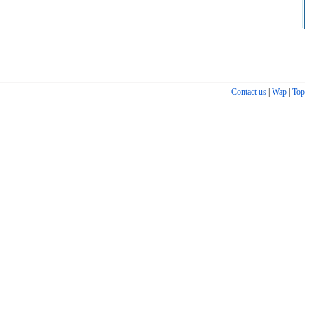
Contact us
|
Wap
|
Top