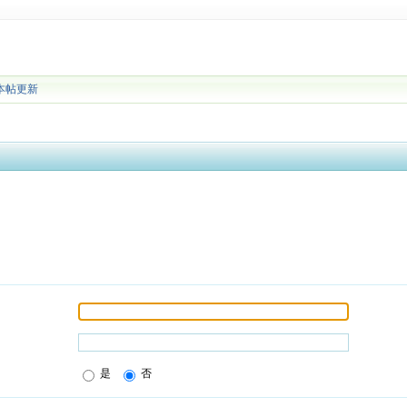
本帖更新
是
否