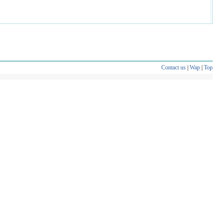
Contact us
|
Wap
|
Top