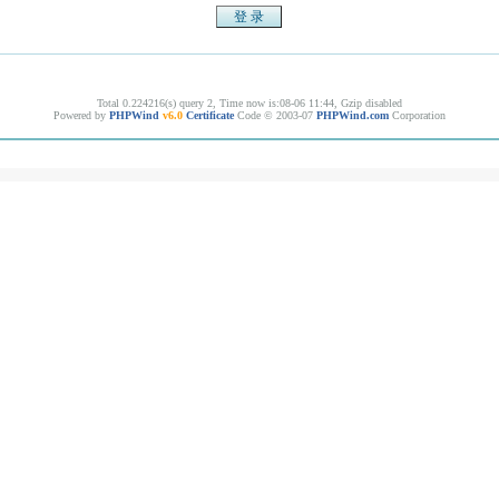
Total 0.224216(s) query 2, Time now is:08-06 11:44, Gzip disabled
Powered by
PHPWind
v6.0
Certificate
Code © 2003-07
PHPWind.com
Corporation