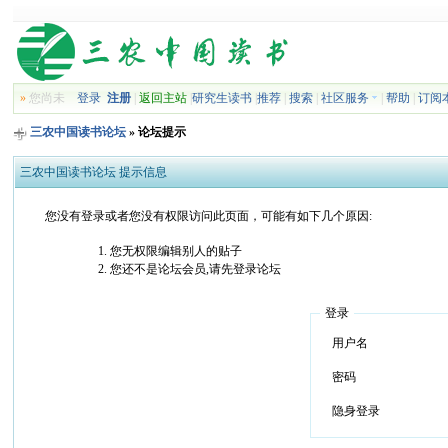
»
您尚未
登录
注册
|
返回主站
|
研究生读书
|
推荐
|
搜索
|
社区服务
|
帮助
|
订阅
三农中国读书论坛
» 论坛提示
三农中国读书论坛 提示信息
您没有登录或者您没有权限访问此页面，可能有如下几个原因:
您无权限编辑别人的贴子
您还不是论坛会员,请先登录论坛
登录
用户名
密码
隐身登录