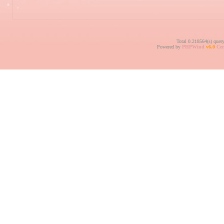
Total 0.218564(s) quer
Powered by
PHPWind
v6.0
Cer