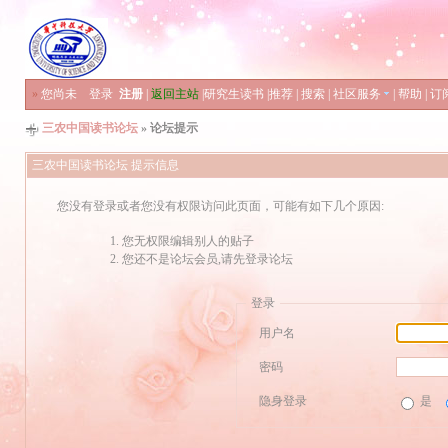
»
您尚未
登录
注册
|
返回主站
|
研究生读书
|
推荐
|
搜索
|
社区服务
|
帮助
|
订
三农中国读书论坛
» 论坛提示
三农中国读书论坛 提示信息
您没有登录或者您没有权限访问此页面，可能有如下几个原因:
您无权限编辑别人的贴子
您还不是论坛会员,请先登录论坛
登录
用户名
密码
隐身登录
是