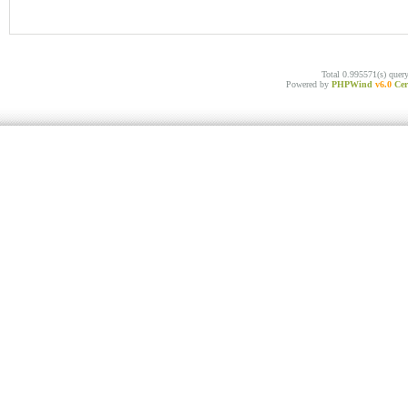
Total 0.995571(s) quer
Powered by
PHPWind
v6.0
Cer