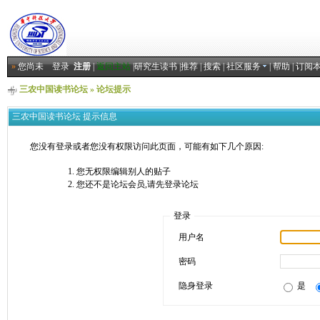
»
您尚未
登录
注册
|
返回主站
|
研究生读书
|
推荐
|
搜索
|
社区服务
|
帮助
|
订阅
三农中国读书论坛
» 论坛提示
三农中国读书论坛 提示信息
您没有登录或者您没有权限访问此页面，可能有如下几个原因:
您无权限编辑别人的贴子
您还不是论坛会员,请先登录论坛
登录
用户名
密码
隐身登录
是