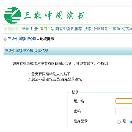
»
您尚未
登录
注册
|
返回主站
|
研究生读书
|
推荐
|
搜索
|
社区服务
|
帮助
|
订阅
三农中国读书论坛
» 论坛提示
三农中国读书论坛 提示信息
您没有登录或者您没有权限访问此页面，可能有如下几个原因:
您无权限编辑别人的贴子
您还不是论坛会员,请先登录论坛
登录
用户名
密码
隐身登录
是