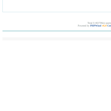
Total 0.402706(s) quer
Powered by
PHPWind
v6.0
Cer