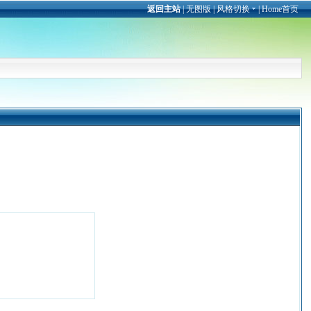
返回主站
|
无图版
|
风格切换
|
Home首页