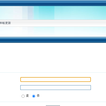
本帖更新
是
否