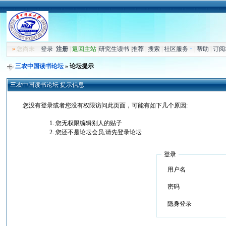
»
您尚未
登录
注册
|
返回主站
|
研究生读书
|
推荐
|
搜索
|
社区服务
|
帮助
|
订阅
三农中国读书论坛
» 论坛提示
三农中国读书论坛 提示信息
您没有登录或者您没有权限访问此页面，可能有如下几个原因:
您无权限编辑别人的贴子
您还不是论坛会员,请先登录论坛
登录
用户名
密码
隐身登录