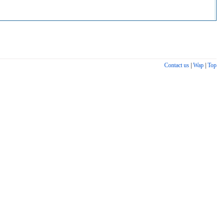
Contact us
|
Wap
|
Top