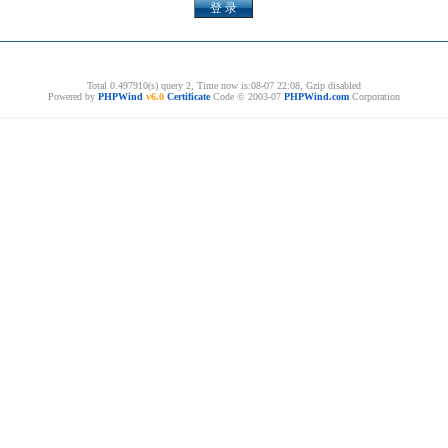
Total 0.497910(s) query 2, Time now is:08-07 22:08, Gzip disabled
Powered by
PHPWind
v6.0
Certificate
Code © 2003-07
PHPWind.com
Corporation