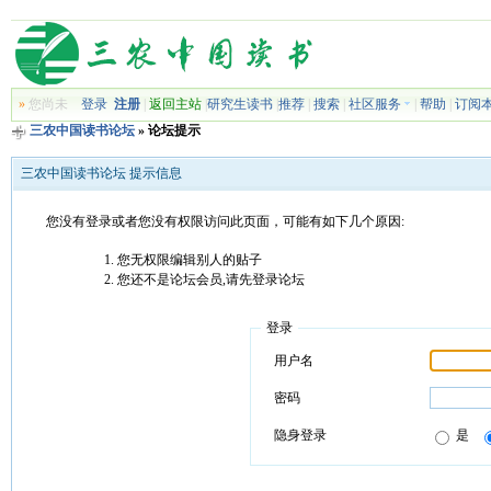
»
您尚未
登录
注册
|
返回主站
|
研究生读书
|
推荐
|
搜索
|
社区服务
|
帮助
|
订阅
三农中国读书论坛
» 论坛提示
三农中国读书论坛 提示信息
您没有登录或者您没有权限访问此页面，可能有如下几个原因:
您无权限编辑别人的贴子
您还不是论坛会员,请先登录论坛
登录
用户名
密码
隐身登录
是