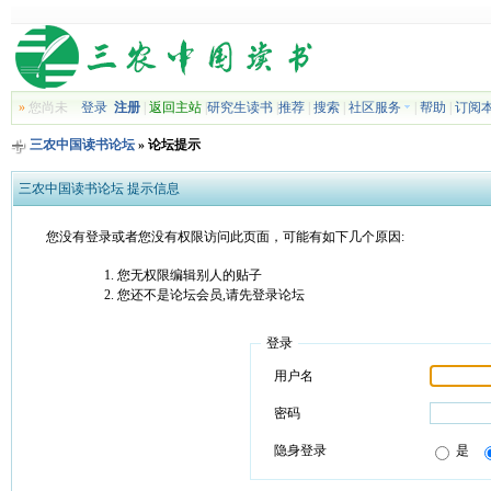
»
您尚未
登录
注册
|
返回主站
|
研究生读书
|
推荐
|
搜索
|
社区服务
|
帮助
|
订阅
三农中国读书论坛
» 论坛提示
三农中国读书论坛 提示信息
您没有登录或者您没有权限访问此页面，可能有如下几个原因:
您无权限编辑别人的贴子
您还不是论坛会员,请先登录论坛
登录
用户名
密码
隐身登录
是