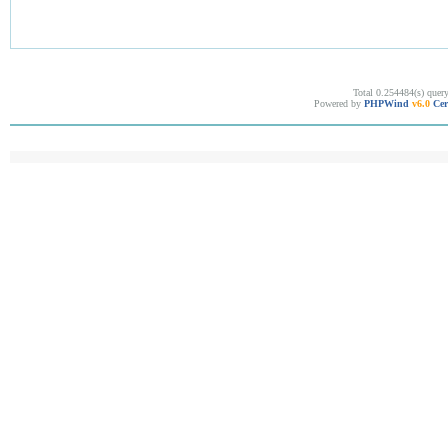
Total 0.254484(s) quer
Powered by
PHPWind
v6.0
Cer