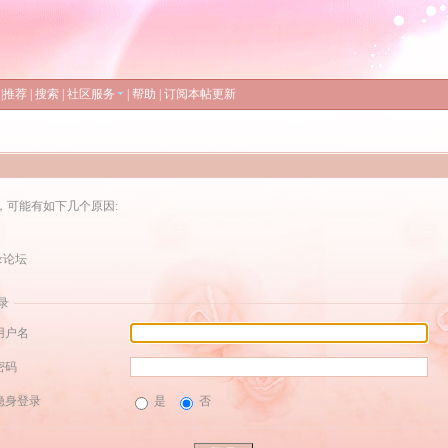
|
推荐
|
搜索
|
社区服务
|
帮助
|
订阅本帖更新
，可能有如下几个原因:
录论坛
录
用户名
密码
隐身登录
是
否