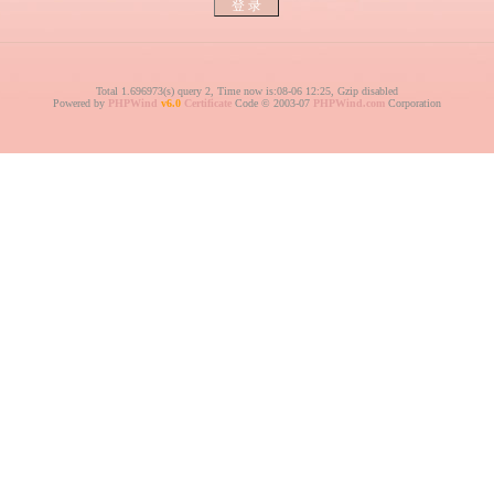
Total 1.696973(s) query 2, Time now is:08-06 12:25, Gzip disabled
Powered by
PHPWind
v6.0
Certificate
Code © 2003-07
PHPWind.com
Corporation