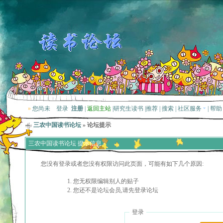
»
您尚未
登录
注册
|
返回主站
|
研究生读书
|
推荐
|
搜索
|
社区服务
|
帮助
三农中国读书论坛
» 论坛提示
三农中国读书论坛 提示信息
您没有登录或者您没有权限访问此页面，可能有如下几个原因:
您无权限编辑别人的贴子
您还不是论坛会员,请先登录论坛
登录