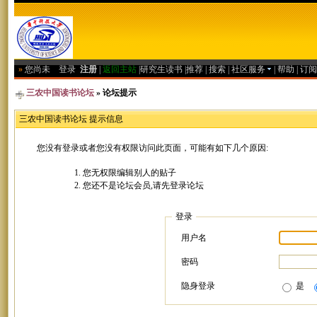
»
您尚未
登录
注册
|
返回主站
|
研究生读书
|
推荐
|
搜索
|
社区服务
|
帮助
|
订阅
三农中国读书论坛
» 论坛提示
三农中国读书论坛 提示信息
您没有登录或者您没有权限访问此页面，可能有如下几个原因:
您无权限编辑别人的贴子
您还不是论坛会员,请先登录论坛
登录
用户名
密码
隐身登录
是