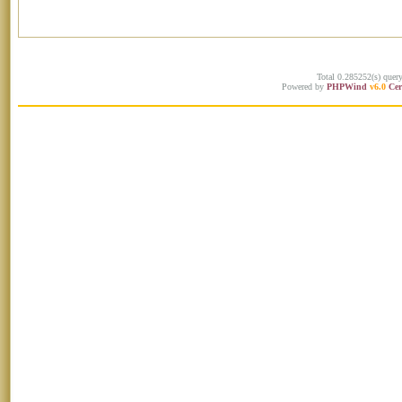
Total 0.285252(s) quer
Powered by
PHPWind
v6.0
Cer