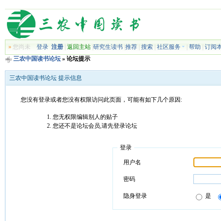
»
您尚未
登录
注册
|
返回主站
|
研究生读书
|
推荐
|
搜索
|
社区服务
|
帮助
|
订阅
三农中国读书论坛
» 论坛提示
三农中国读书论坛 提示信息
您没有登录或者您没有权限访问此页面，可能有如下几个原因:
您无权限编辑别人的贴子
您还不是论坛会员,请先登录论坛
登录
用户名
密码
隐身登录
是