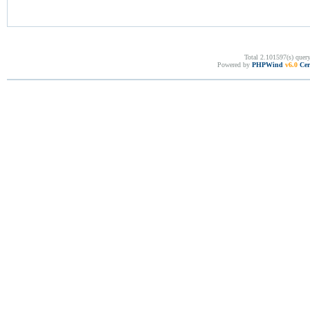
Total 2.101597(s) quer
Powered by
PHPWind
v6.0
Cer