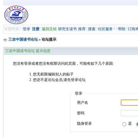
»
您尚未
登录
注册
|
返回主站
|
研究生读书
|
推荐
|
搜索
|
社区服务
|
帮助
|
订阅
三农中国读书论坛
» 论坛提示
三农中国读书论坛 提示信息
您没有登录或者您没有权限访问此页面，可能有如下几个原因:
您无权限编辑别人的贴子
您还不是论坛会员,请先登录论坛
登录
用户名
密码
隐身登录
是