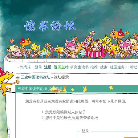
»
您尚未
登录
注册
|
返回主站
|
研究生读书
|
推荐
|
搜索
|
社区服务
|
帮助
三农中国读书论坛
» 论坛提示
三农中国读书论坛 提示信息
您没有登录或者您没有权限访问此页面，可能有如下几个原因:
您无权限编辑别人的贴子
您还不是论坛会员,请先登录论坛
登录