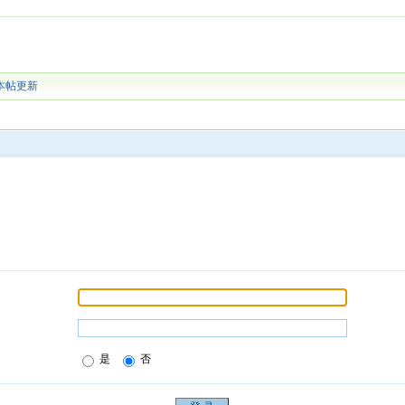
本帖更新
是
否