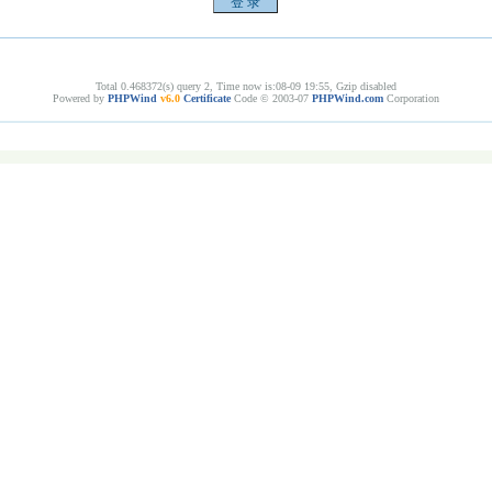
Total 0.468372(s) query 2, Time now is:08-09 19:55, Gzip disabled
Powered by
PHPWind
v6.0
Certificate
Code © 2003-07
PHPWind.com
Corporation