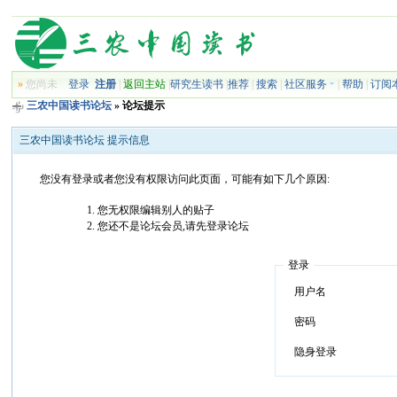
»
您尚未
登录
注册
|
返回主站
|
研究生读书
|
推荐
|
搜索
|
社区服务
|
帮助
|
订阅
三农中国读书论坛
» 论坛提示
三农中国读书论坛 提示信息
您没有登录或者您没有权限访问此页面，可能有如下几个原因:
您无权限编辑别人的贴子
您还不是论坛会员,请先登录论坛
登录
用户名
密码
隐身登录