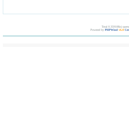
Total 0.359108(s) quer
Powered by
PHPWind
v6.0
Cer