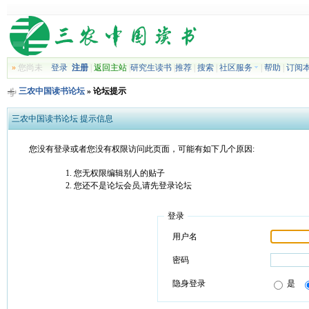
»
您尚未
登录
注册
|
返回主站
|
研究生读书
|
推荐
|
搜索
|
社区服务
|
帮助
|
订阅
三农中国读书论坛
» 论坛提示
三农中国读书论坛 提示信息
您没有登录或者您没有权限访问此页面，可能有如下几个原因:
您无权限编辑别人的贴子
您还不是论坛会员,请先登录论坛
登录
用户名
密码
隐身登录
是