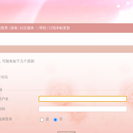
|
推荐
|
搜索
|
社区服务
|
帮助
|
订阅本帖更新
，可能有如下几个原因:
录论坛
录
用户名
密码
隐身登录
是
否