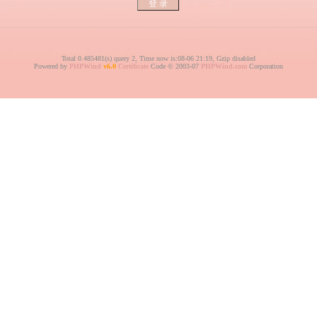
Total 0.485481(s) query 2, Time now is:08-06 21:19, Gzip disabled
Powered by
PHPWind
v6.0
Certificate
Code © 2003-07
PHPWind.com
Corporation