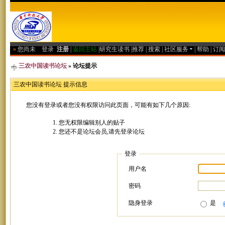
»
您尚未
登录
注册
|
返回主站
|
研究生读书
|
推荐
|
搜索
|
社区服务
|
帮助
|
订阅
三农中国读书论坛
» 论坛提示
三农中国读书论坛 提示信息
您没有登录或者您没有权限访问此页面，可能有如下几个原因:
您无权限编辑别人的贴子
您还不是论坛会员,请先登录论坛
登录
用户名
密码
隐身登录
是