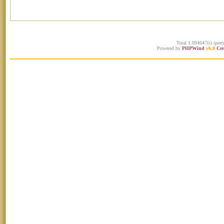
Total 1.094647(s) quer
Powered by
PHPWind
v6.0
Cer