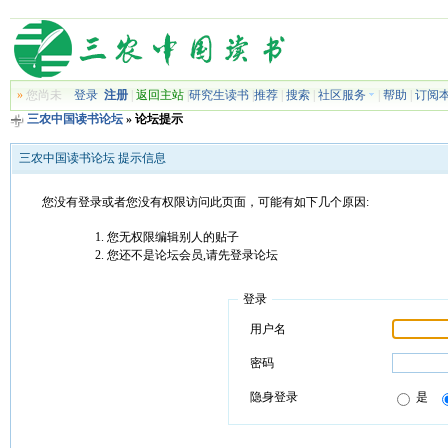
»
您尚未
登录
注册
|
返回主站
|
研究生读书
|
推荐
|
搜索
|
社区服务
|
帮助
|
订阅
三农中国读书论坛
» 论坛提示
三农中国读书论坛 提示信息
您没有登录或者您没有权限访问此页面，可能有如下几个原因:
您无权限编辑别人的贴子
您还不是论坛会员,请先登录论坛
登录
用户名
密码
隐身登录
是