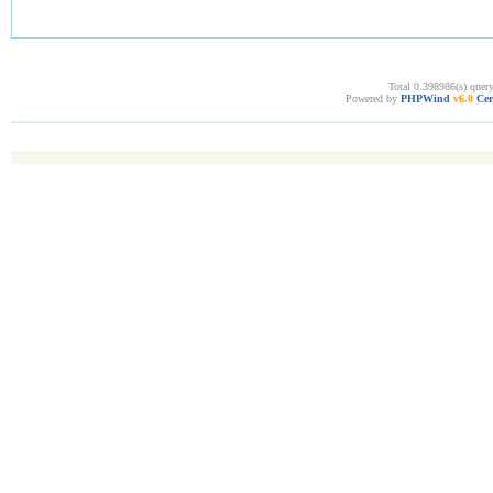
Total 0.398986(s) quer
Powered by
PHPWind
v6.0
Cer