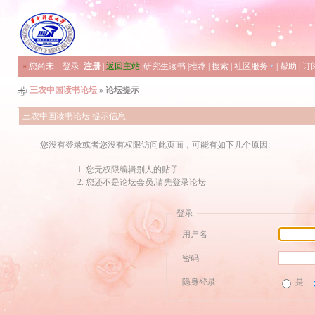
»
您尚未
登录
注册
|
返回主站
|
研究生读书
|
推荐
|
搜索
|
社区服务
|
帮助
|
订
三农中国读书论坛
» 论坛提示
三农中国读书论坛 提示信息
您没有登录或者您没有权限访问此页面，可能有如下几个原因:
您无权限编辑别人的贴子
您还不是论坛会员,请先登录论坛
登录
用户名
密码
隐身登录
是