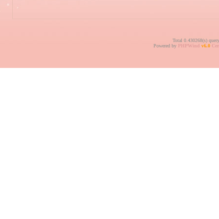
Total 0.430268(s) quer
Powered by
PHPWind
v6.0
Cer