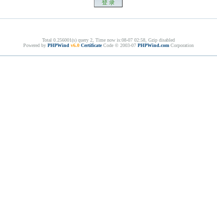
Total 0.256001(s) query 2, Time now is:08-07 02:58, Gzip disabled
Powered by
PHPWind
v6.0
Certificate
Code © 2003-07
PHPWind.com
Corporation