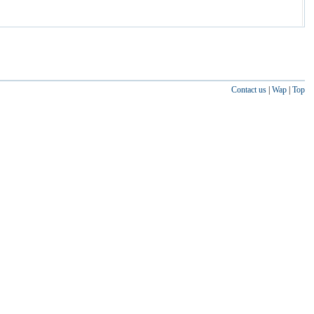
Contact us
|
Wap
|
Top