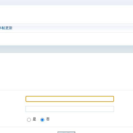
本帖更新
是
否