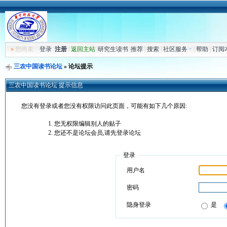
»
您尚未
登录
注册
|
返回主站
|
研究生读书
|
推荐
|
搜索
|
社区服务
|
帮助
|
订阅
三农中国读书论坛
» 论坛提示
三农中国读书论坛 提示信息
您没有登录或者您没有权限访问此页面，可能有如下几个原因:
您无权限编辑别人的贴子
您还不是论坛会员,请先登录论坛
登录
用户名
密码
隐身登录
是