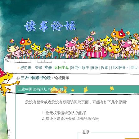
»
您尚未
登录
注册
|
返回主站
|
研究生读书
|
推荐
|
搜索
|
社区服务
|
帮助
三农中国读书论坛
» 论坛提示
三农中国读书论坛 提示信息
您没有登录或者您没有权限访问此页面，可能有如下几个原因:
您无权限编辑别人的贴子
您还不是论坛会员,请先登录论坛
登录