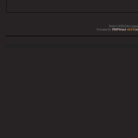
Total 0.459553(s) quer
Powered by
PHPWind
v6.0
Cer