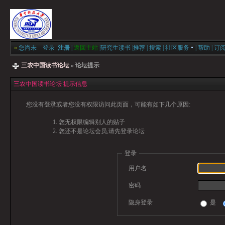
»
您尚未
登录
注册
|
返回主站
|
研究生读书
|
推荐
|
搜索
|
社区服务
|
帮助
|
订
三农中国读书论坛
» 论坛提示
三农中国读书论坛 提示信息
您没有登录或者您没有权限访问此页面，可能有如下几个原因:
您无权限编辑别人的贴子
您还不是论坛会员,请先登录论坛
登录
用户名
密码
隐身登录
是