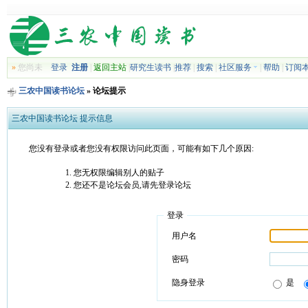
»
您尚未
登录
注册
|
返回主站
|
研究生读书
|
推荐
|
搜索
|
社区服务
|
帮助
|
订阅
三农中国读书论坛
» 论坛提示
三农中国读书论坛 提示信息
您没有登录或者您没有权限访问此页面，可能有如下几个原因:
您无权限编辑别人的贴子
您还不是论坛会员,请先登录论坛
登录
用户名
密码
隐身登录
是