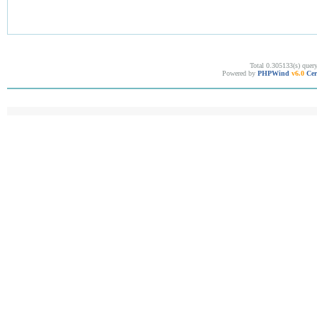
Total 0.305133(s) quer
Powered by
PHPWind
v6.0
Cer