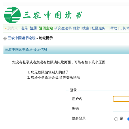
»
您尚未
登录
注册
|
返回主站
|
研究生读书
|
推荐
|
搜索
|
社区服务
|
帮助
|
订阅
三农中国读书论坛
» 论坛提示
三农中国读书论坛 提示信息
您没有登录或者您没有权限访问此页面，可能有如下几个原因:
您无权限编辑别人的贴子
您还不是论坛会员,请先登录论坛
登录
用户名
密码
隐身登录
是