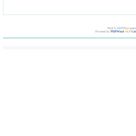
Total 0.245935(s) quer
Powered by
PHPWind
v6.0
Cer