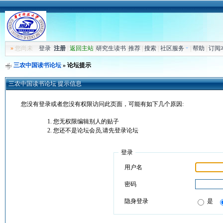
»
您尚未
登录
注册
|
返回主站
|
研究生读书
|
推荐
|
搜索
|
社区服务
|
帮助
|
订阅
三农中国读书论坛
» 论坛提示
三农中国读书论坛 提示信息
您没有登录或者您没有权限访问此页面，可能有如下几个原因:
您无权限编辑别人的贴子
您还不是论坛会员,请先登录论坛
登录
用户名
密码
隐身登录
是