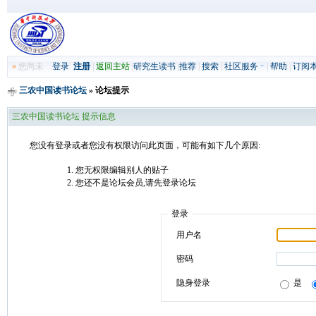
»
您尚未
登录
注册
|
返回主站
|
研究生读书
|
推荐
|
搜索
|
社区服务
|
帮助
|
订阅
三农中国读书论坛
» 论坛提示
三农中国读书论坛 提示信息
您没有登录或者您没有权限访问此页面，可能有如下几个原因:
您无权限编辑别人的贴子
您还不是论坛会员,请先登录论坛
登录
用户名
密码
隐身登录
是