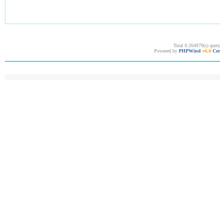
Total 0.264979(s) quer
Powered by
PHPWind
v6.0
Cer