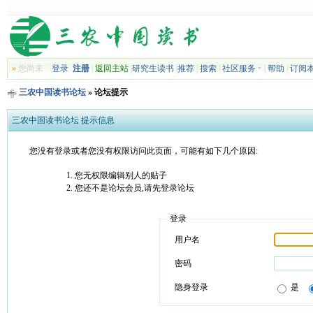
»
您尚未
登录
注册
|
返回主站
|
研究生读书
|
推荐
|
搜索
|
社区服务
|
帮助
|
订阅
三农中国读书论坛
» 论坛提示
三农中国读书论坛 提示信息
您没有登录或者您没有权限访问此页面，可能有如下几个原因:
您无权限编辑别人的贴子
您还不是论坛会员,请先登录论坛
登录
用户名
密码
隐身登录
是