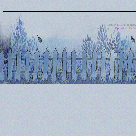
Total 0.217348(s) quer
Powered by
PHPWind
v6.0
Cer