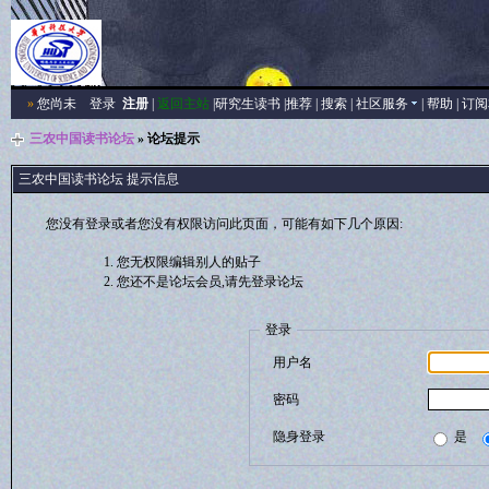
»
您尚未
登录
注册
|
返回主站
|
研究生读书
|
推荐
|
搜索
|
社区服务
|
帮助
|
订阅
三农中国读书论坛
» 论坛提示
三农中国读书论坛 提示信息
您没有登录或者您没有权限访问此页面，可能有如下几个原因:
您无权限编辑别人的贴子
您还不是论坛会员,请先登录论坛
登录
用户名
密码
隐身登录
是