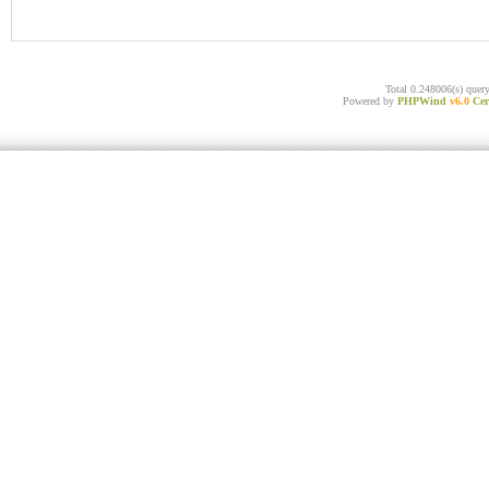
Total 0.248006(s) quer
Powered by
PHPWind
v6.0
Cer