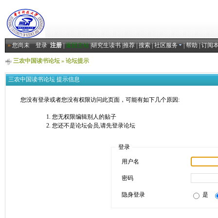
»
您尚未
登录
注册
|
返回主站
|
研究生读书
|
推荐
|
搜索
|
社区服务
|
帮助
|
订阅
三农中国读书论坛
» 论坛提示
三农中国读书论坛 提示信息
您没有登录或者您没有权限访问此页面，可能有如下几个原因:
您无权限编辑别人的贴子
您还不是论坛会员,请先登录论坛
登录
用户名
密码
隐身登录
是