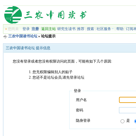
»
您尚未
登录
注册
|
返回主站
|
研究生读书
|
推荐
|
搜索
|
社区服务
|
帮助
|
订阅
三农中国读书论坛
» 论坛提示
三农中国读书论坛 提示信息
您没有登录或者您没有权限访问此页面，可能有如下几个原因:
您无权限编辑别人的贴子
您还不是论坛会员,请先登录论坛
登录
用户名
密码
隐身登录
是