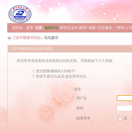
»
您尚未
登录
注册
|
返回主站
|
研究生读书
|
推荐
|
搜索
|
社区服务
|
帮助
|
订
三农中国读书论坛
» 论坛提示
三农中国读书论坛 提示信息
您没有登录或者您没有权限访问此页面，可能有如下几个原因:
您无权限编辑别人的贴子
您还不是论坛会员,请先登录论坛
登录
用户名
密码
隐身登录
是