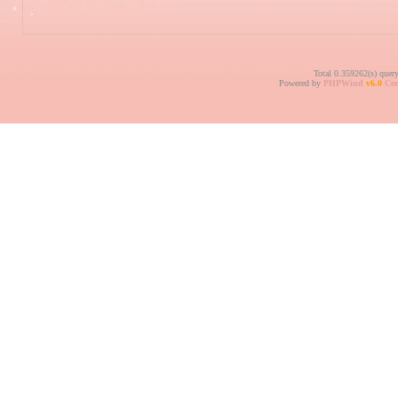
Total 0.359262(s) quer
Powered by
PHPWind
v6.0
Cer