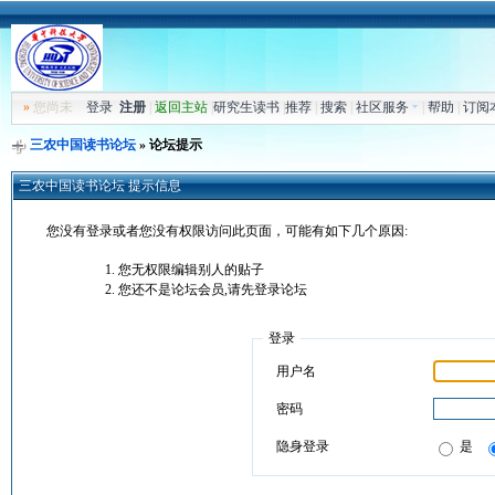
»
您尚未
登录
注册
|
返回主站
|
研究生读书
|
推荐
|
搜索
|
社区服务
|
帮助
|
订阅
三农中国读书论坛
» 论坛提示
三农中国读书论坛 提示信息
您没有登录或者您没有权限访问此页面，可能有如下几个原因:
您无权限编辑别人的贴子
您还不是论坛会员,请先登录论坛
登录
用户名
密码
隐身登录
是