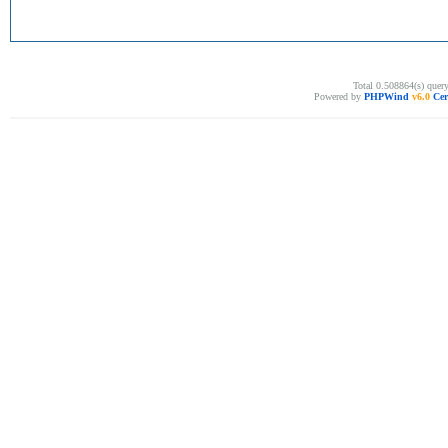
Total 0.508864(s) quer
Powered by
PHPWind
v6.0
Cer