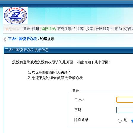
»
您尚未
登录
注册
|
返回主站
|
研究生读书
|
推荐
|
搜索
|
社区服务
|
帮助
|
订阅
三农中国读书论坛
» 论坛提示
三农中国读书论坛 提示信息
您没有登录或者您没有权限访问此页面，可能有如下几个原因:
您无权限编辑别人的贴子
您还不是论坛会员,请先登录论坛
登录
用户名
密码
隐身登录
是