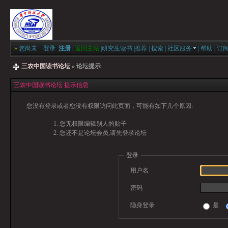
»
您尚未
登录
注册
|
返回主站
|
研究生读书
|
推荐
|
搜索
|
社区服务
|
帮助
|
订
三农中国读书论坛
» 论坛提示
三农中国读书论坛 提示信息
您没有登录或者您没有权限访问此页面，可能有如下几个原因:
您无权限编辑别人的贴子
您还不是论坛会员,请先登录论坛
登录
用户名
密码
隐身登录
是