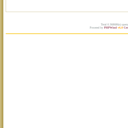
Total 0.368686(s) quer
Powered by
PHPWind
v6.0
Cer