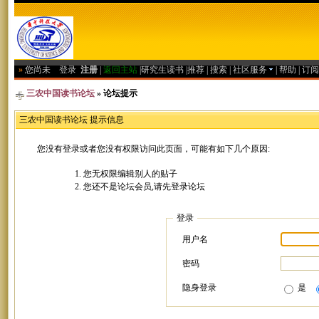
»
您尚未
登录
注册
|
返回主站
|
研究生读书
|
推荐
|
搜索
|
社区服务
|
帮助
|
订阅
三农中国读书论坛
» 论坛提示
三农中国读书论坛 提示信息
您没有登录或者您没有权限访问此页面，可能有如下几个原因:
您无权限编辑别人的贴子
您还不是论坛会员,请先登录论坛
登录
用户名
密码
隐身登录
是