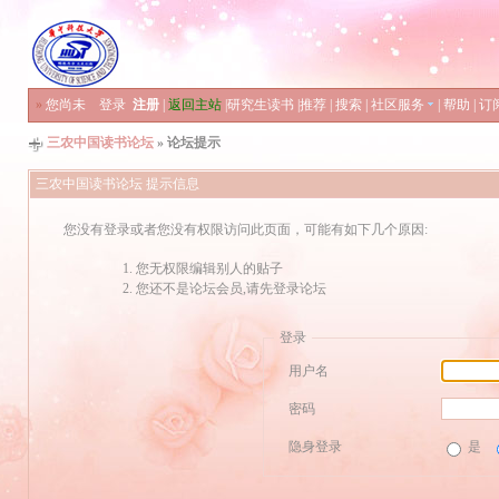
»
您尚未
登录
注册
|
返回主站
|
研究生读书
|
推荐
|
搜索
|
社区服务
|
帮助
|
订
三农中国读书论坛
» 论坛提示
三农中国读书论坛 提示信息
您没有登录或者您没有权限访问此页面，可能有如下几个原因:
您无权限编辑别人的贴子
您还不是论坛会员,请先登录论坛
登录
用户名
密码
隐身登录
是