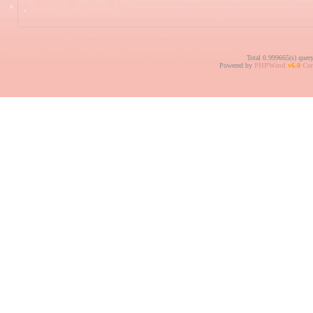
Total 0.999665(s) quer
Powered by
PHPWind
v6.0
Cer