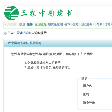
»
您尚未
登录
注册
|
返回主站
|
研究生读书
|
推荐
|
搜索
|
社区服务
|
帮助
|
订阅
三农中国读书论坛
» 论坛提示
三农中国读书论坛 提示信息
您没有登录或者您没有权限访问此页面，可能有如下几个原因:
您无权限编辑别人的贴子
您还不是论坛会员,请先登录论坛
登录
用户名
密码
隐身登录