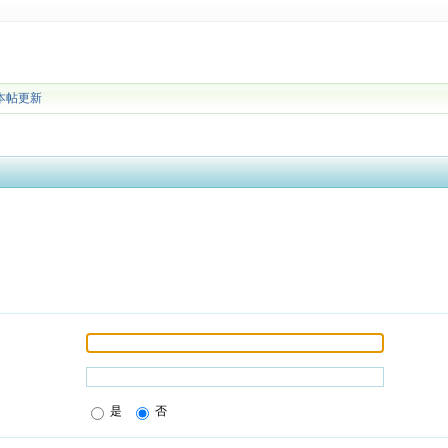
本帖更新
是
否