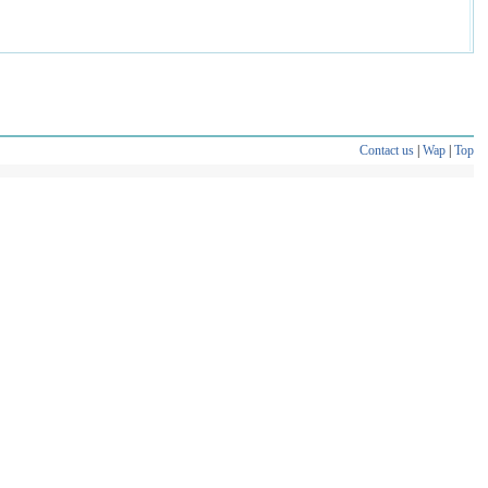
Contact us
|
Wap
|
Top