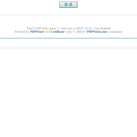
Total 0.284735(s) query 2, Time now is:08-07 10:22, Gzip disabled
Powered by
PHPWind
v6.0
Certificate
Code © 2003-07
PHPWind.com
Corporation