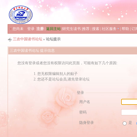
»
您尚未
登录
注册
|
返回主站
|
研究生读书
|
推荐
|
搜索
|
社区服务
|
帮助
|
订
三农中国读书论坛
» 论坛提示
三农中国读书论坛 提示信息
您没有登录或者您没有权限访问此页面，可能有如下几个原因:
您无权限编辑别人的贴子
您还不是论坛会员,请先登录论坛
登录
用户名
密码
隐身登录
是