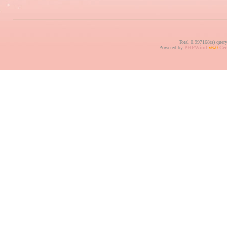
Total 0.997168(s) quer
Powered by
PHPWind
v6.0
Cer