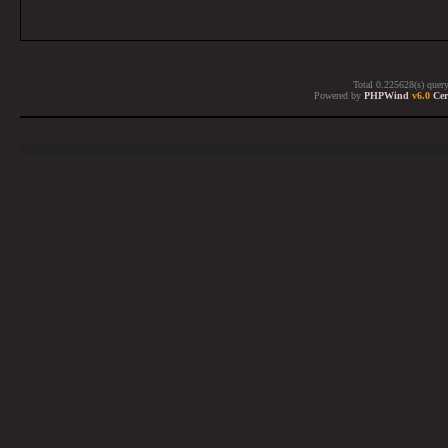
Total 0.225628(s) quer
Powered by
PHPWind
v6.0
Cer