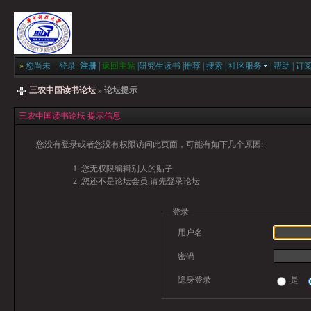
»
您尚未
登录
注册
|
返回主站
|
研究生读书
|
推荐
|
搜索
|
社区服务
|
帮助
|
订
三农中国读书论坛
» 论坛提示
三农中国读书论坛 提示信息
您没有登录或者您没有权限访问此页面，可能有如下几个原因:
您无权限编辑别人的贴子
您还不是论坛会员,请先登录论坛
登录
用户名
密码
隐身登录
是