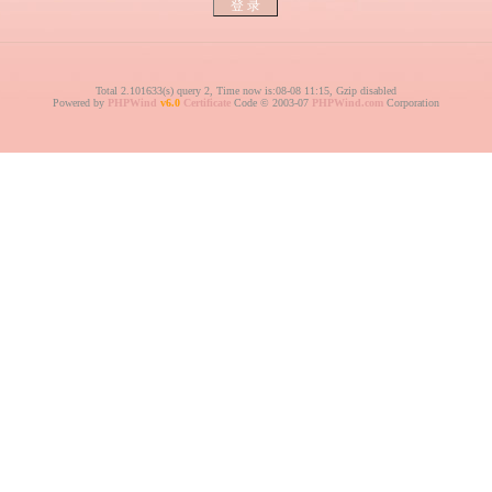
Total 2.101633(s) query 2, Time now is:08-08 11:15, Gzip disabled
Powered by
PHPWind
v6.0
Certificate
Code © 2003-07
PHPWind.com
Corporation