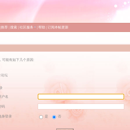
|
推荐
|
搜索
|
社区服务
|
帮助
|
订阅本帖更新
，可能有如下几个原因:
录论坛
录
用户名
密码
隐身登录
是
否