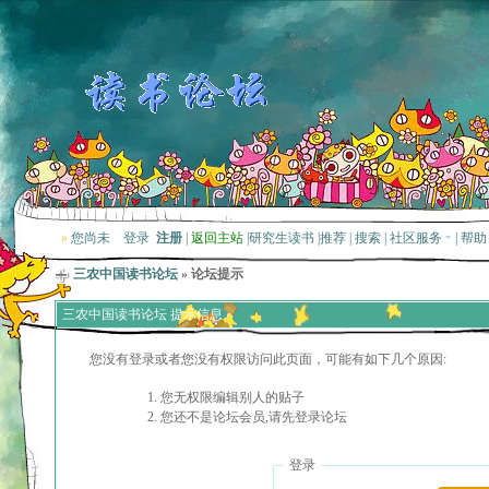
»
您尚未
登录
注册
|
返回主站
|
研究生读书
|
推荐
|
搜索
|
社区服务
|
帮助
三农中国读书论坛
» 论坛提示
三农中国读书论坛 提示信息
您没有登录或者您没有权限访问此页面，可能有如下几个原因:
您无权限编辑别人的贴子
您还不是论坛会员,请先登录论坛
登录